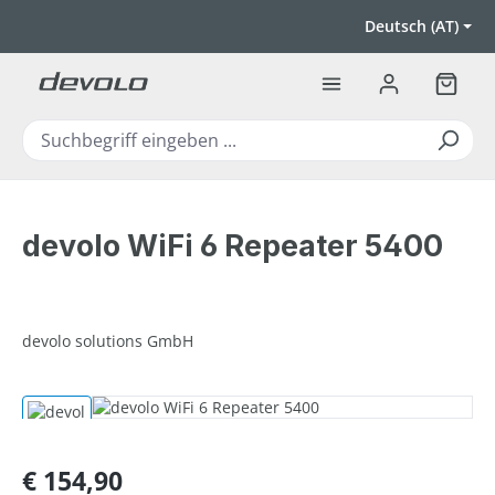
Zum Hauptinhalt springen
Deutsch (AT)
Warenk
devolo WiFi 6 Repeater 5400
devolo solutions GmbH
Bildergalerie überspringen
Regulärer Preis:
€ 154,90