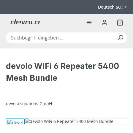
Zum Hauptinhalt springen
Deutsch (AT)
Warenk
devolo WiFi 6 Repeater 5400
Mesh Bundle
devolo solutions GmbH
Bildergalerie überspringen