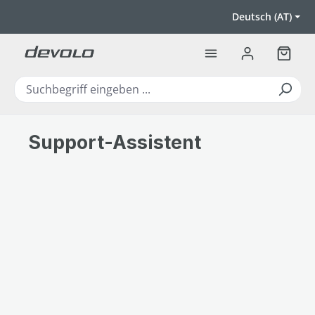
Zum Hauptinhalt springen
Deutsch (AT)
Warenk
Support-Assistent