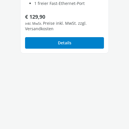
1 freier Fast-Ethernet-Port
Regulärer Preis:
Re
€ 129,90
€ 
Preise inkl. MwSt. zzgl.
inkl. MwSt.
inkl
Versandkosten
Ver
Details