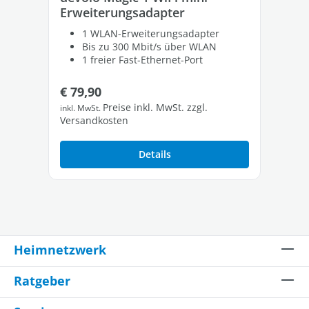
Erweiterungsadapter
Er
1 WLAN-Erweiterungsadapter
Bis zu 300 Mbit/s über WLAN
1 freier Fast-Ethernet-Port
Regulärer Preis:
Re
€ 79,90
€ 
Preise inkl. MwSt. zzgl.
inkl. MwSt.
inkl
Versandkosten
Ver
Details
Heimnetzwerk
Ratgeber