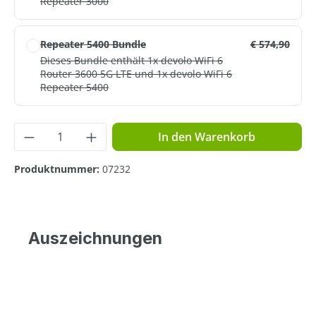
Repeater 3000
Repeater 5400 Bundle
€ 574,90
Dieses Bundle enthält 1x devolo WiFi 6
Router 3600 5G LTE und 1x devolo WiFi 6
Repeater 5400
Produkt Anzahl: Gib den gewünschten Wer
In den Warenkorb
Produktnummer:
07232
Auszeichnungen