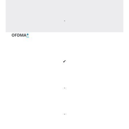
-
OFDMA
*
✔
-
-