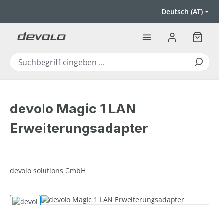
Zum Hauptinhalt springen
Deutsch (AT)
Warenk
devolo Magic 1 LAN
Erweiterungsadapter
devolo solutions GmbH
Bildergalerie überspringen