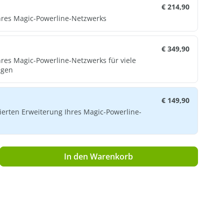
€ 214,90
hres Magic-Powerline-Netzwerks
€ 349,90
res Magic-Powerline-Netzwerks für viele
agen
€ 149,90
ierten Erweiterung Ihres Magic-Powerline-
ib den gewünschten Wert ein oder benutz
In den Warenkorb