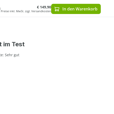
€ 149,90
ich
In den Warenkorb
Preise inkl. MwSt. zzgl. Versandkosten
t im Test
e: Sehr gut