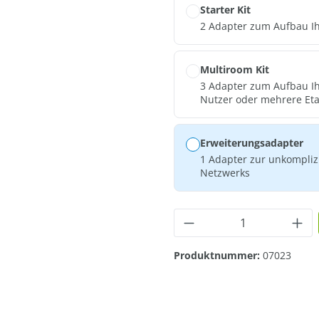
Starter Kit
2 Adapter zum Aufbau I
Multiroom Kit
3 Adapter zum Aufbau Ih
Nutzer oder mehrere Et
Erweiterungsadapter
1 Adapter zur unkompliz
Netzwerks
Produkt Anzahl: G
Produktnummer:
07023