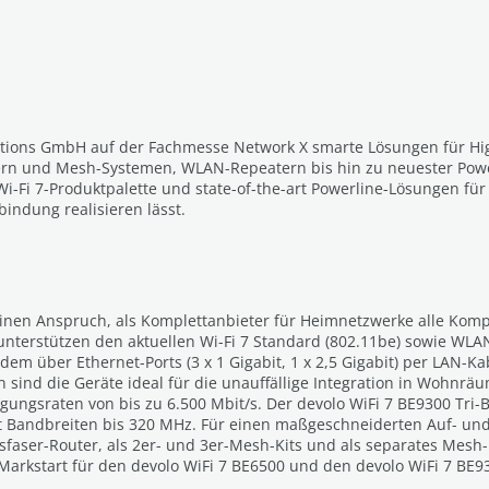
lutions GmbH auf der Fachmesse Network X smarte Lösungen für Hig
tern und Mesh-Systemen, WLAN-Repeatern bis hin zu neuester Pow
i-Fi 7-Produktpalette und state-of-the-art Powerline-Lösungen für 
indung realisieren lässt.
inen Anspruch, als Komplettanbieter für Heimnetzwerke alle Kompo
terstützen den aktuellen Wi-Fi 7 Standard (802.11be) sowie WLAN
em über Ethernet-Ports (3 x 1 Gigabit, 1 x 2,5 Gigabit) per LAN-
sind die Geräte ideal für die unauffällige Integration in Wohnrä
ungsraten von bis zu 6.500 Mbit/s. Der devolo WiFi 7 BE9300 Tri-B
mit Bandbreiten bis 320 MHz. Für einen maßgeschneiderten Auf- u
asfaser-Router, als 2er- und 3er-Mesh-Kits und als separates Mes
Markstart für den devolo WiFi 7 BE6500 und den devolo WiFi 7 BE93