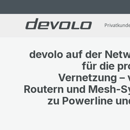
 Hauptinhalt springen
Zur Suche springen
Zur Hauptnavigation springen
Privatkund
devolo auf der Netw
für die p
Vernetzung –
Routern und Mesh-S
zu Powerline un