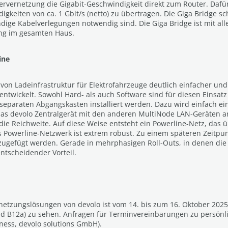
aservernetzung die Gigabit-Geschwindigkeit direkt zum Router. Daf
keiten von ca. 1 Gbit/s (netto) zu übertragen. Die Giga Bridge s
ige Kabelverlegungen notwendig sind. Die Giga Bridge ist mit a
ung im gesamten Haus.
ine
on Ladeinfrastruktur für Elektrofahrzeuge deutlich einfacher un
entwickelt. Sowohl Hard- als auch Software sind für diesen Einsa
m separaten Abgangskasten installiert werden. Dazu wird einfach e
as devolo Zentralgerät mit den anderen MultiNode LAN-Geräten an
 die Reichweite. Auf diese Weise entsteht ein Powerline-Netz, das 
s Powerline-Netzwerk ist extrem robust. Zu einem späteren Zeitpu
gefügt werden. Gerade in mehrphasigen Roll-Outs, in denen die 
entscheidender Vorteil.
ernetzungslösungen von devolo ist vom 14. bis zum 16. Oktober 20
Stand B12a) zu sehen. Anfragen für Terminvereinbarungen zu persön
ness, devolo solutions GmbH).