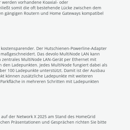
ür werden vorhandene Koaxial- oder
chließt somit die oft bestehende Lücke zwischen dem
llen gängigen Routern und Home Gateways kompatibel
d kostensparender. Der Hutschienen-Powerline-Adapter
tz maßgeschneidert. Das devolo MultiNode LAN kann
in zentrales MultiNode LAN-Gerät per Ethernet mit
 den Ladepunkten. Jedes MultiNode fungiert dabei als
über 100 Ladepunkte unterstützt. Damit ist der Ausbau
nkt können zusätzliche Ladepunkte mit weiteren
Parkfläche in mehreren Schritten mit Ladepunkten
25 auf der Network X 2025 am Stand des HomeGrid
lichen Präsentationen und Gesprächen richten Sie bitte