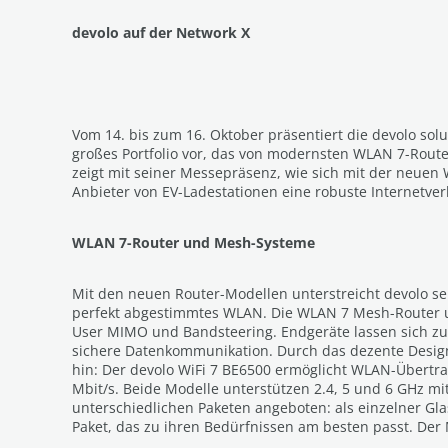
devolo auf der Network X
Vom 14. bis zum 16. Oktober präsentiert die devolo so
großes Portfolio vor, das von modernsten WLAN 7-Rou
zeigt mit seiner Messepräsenz, wie sich mit der neuen W
Anbieter von EV-Ladestationen eine robuste Internetverb
WLAN 7-Router und Mesh-Systeme
Mit den neuen Router-Modellen unterstreicht devolo se
perfekt abgestimmtes WLAN. Die WLAN 7 Mesh-Router un
User MIMO und Bandsteering. Endgeräte lassen sich zud
sichere Datenkommunikation. Durch das dezente Design 
hin: Der devolo WiFi 7 BE6500 ermöglicht WLAN-Übertrag
Mbit/s. Beide Modelle unterstützen 2.4, 5 und 6 GHz 
unterschiedlichen Paketen angeboten: als einzelner Gl
Paket, das zu ihren Bedürfnissen am besten passt. Der 