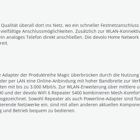
Qualität überall dort ins Netz, wo ein schneller Festnetzanschluss
vielfältige Anschlussmöglichkeiten. Zusätzlich zur WLAN-Konnektiv
 ein analoges Telefon direkt anschließen. Die devolo Home Network 
eit.
 Die Adapter der Produktreihe Magic überbrücken durch die Nutzu
oder per LAN eine Online-Anbindung mit hoher Bandbreite zur Ver
en mit bis zu 3.000 Mbit/s. Zur WLAN-Erweiterung über mittlere 
3000 und der devolo WiFi 6 Repeater 5400 kombinieren Mesh-Komfor
sgezeichnet. Sowohl Repeater als auch Powerline-Adapter sind fü
istierende Netzwerke ein, sind mit allen anderen aktuellen Kompon
ng und Betrieb bequem zu bedienen.