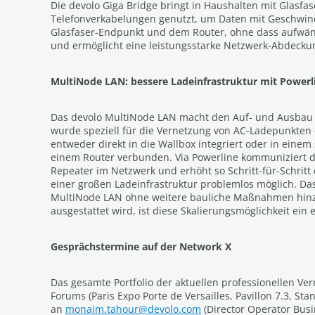
Die devolo Giga Bridge bringt in Haushalten mit Glasf
Telefonverkabelungen genutzt, um Daten mit Geschwindig
Glasfaser-Endpunkt und dem Router, ohne dass aufwänd
und ermöglicht eine leistungsstarke Netzwerk-Abdeck
MultiNode LAN: bessere Ladeinfrastruktur mit Powerl
Das devolo MultiNode LAN macht den Auf- und Ausbau v
wurde speziell für die Vernetzung von AC-Ladepunkten 
entweder direkt in die Wallbox integriert oder in eine
einem Router verbunden. Via Powerline kommuniziert d
Repeater im Netzwerk und erhöht so Schritt-für-Schritt
einer großen Ladeinfrastruktur problemlos möglich. Da
MultiNode LAN ohne weitere bauliche Maßnahmen hinzu
ausgestattet wird, ist diese Skalierungsmöglichkeit ein 
Gesprächstermine auf der Network X
Das gesamte Portfolio der aktuellen professionellen V
Forums (Paris Expo Porte de Versailles, Pavillon 7.3, 
an
monaim.tahour@devolo.com
(Director Operator Busi