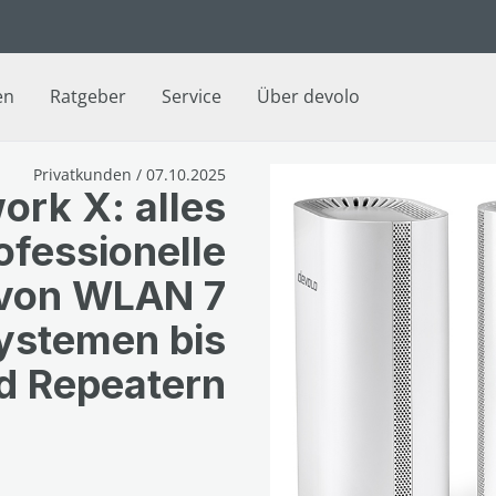
en
Ratgeber
Service
Über devolo
Privatkunden / 07.10.2025
ork X: alles
rofessionelle
 von WLAN 7
ystemen bis
d Repeatern