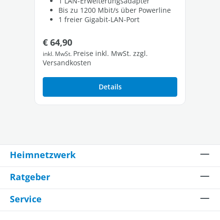
1 LAN-Erweiterungsadapter
Bis zu 1200 Mbit/s über Powerline
1 freier Gigabit-LAN-Port
Regulärer Preis:
Re
€ 64,90
€ 
Preise inkl. MwSt. zzgl.
inkl. MwSt.
inkl
Versandkosten
Ver
Details
Heimnetzwerk
Ratgeber
Service