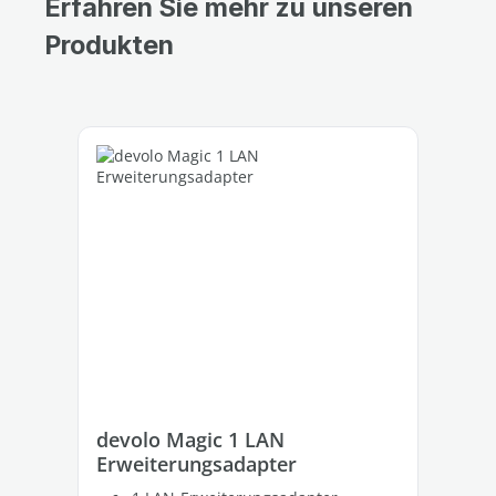
Erfahren Sie mehr zu unseren
Produkten
Produktgalerie überspringen
devolo Magic 1 LAN
de
Erweiterungsadapter
Kit