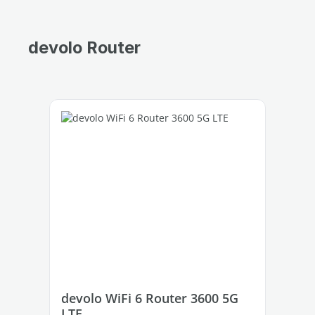
devolo Router
Produktgalerie überspringen
devolo WiFi 6 Router 3600 5G
de
LTE
LT