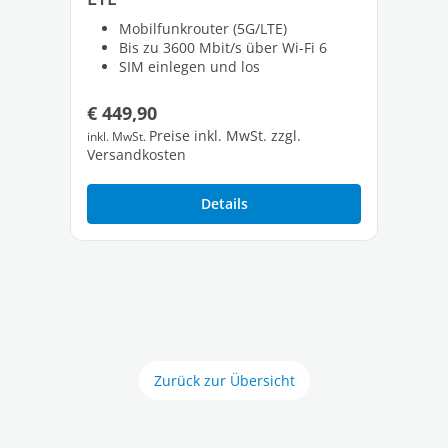
Mobilfunkrouter (5G/LTE)
Bis zu 3600 Mbit/s über Wi-Fi 6
SIM einlegen und los
Regulärer Preis:
Re
€ 449,90
€ 
Preise inkl. MwSt. zzgl.
inkl. MwSt.
inkl
Versandkosten
Ver
Details
Zurück zur Übersicht