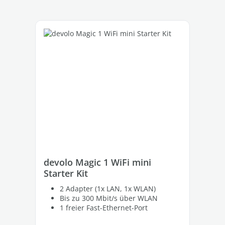
Produktgalerie überspringen
devolo Magic 1 WiFi mini
de
Starter Kit
St
2 Adapter (1x LAN, 1x WLAN)
Bis zu 300 Mbit/s über WLAN
1 freier Fast-Ethernet-Port