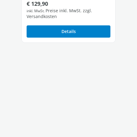
Regulärer Preis:
Re
€ 129,90
€ 
Preise inkl. MwSt. zzgl.
inkl. MwSt.
inkl
Versandkosten
Ver
Details