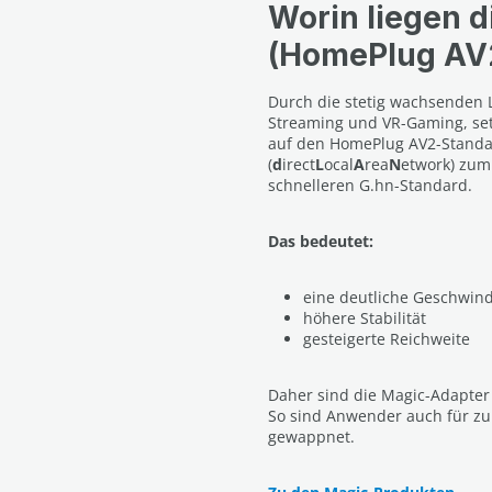
Worin liegen 
(HomePlug AV
Durch die stetig wachsenden 
Streaming und VR-Gaming, set
auf den HomePlug AV2-Standar
(
d
irect
L
ocal
A
rea
N
etwork) zum
schnelleren G.hn-Standard.
Das bedeutet:
eine deutliche Geschwind
höhere Stabilität
gesteigerte Reichweite
Daher sind die Magic-Adapter 
So sind Anwender auch für z
gewappnet.