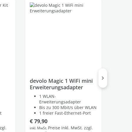
devolo Magic 1 WiFi mini
devolo
Erweiterungsadapter
Multi
1 WLAN-
3 A
Erweiterungsadapter
Bis
Bis zu 300 Mbit/s über WLAN
2 f
t
1 freier Fast-Ethernet-Port
Regulärer Preis:
Regulä
€ 79,90
€ 194,
zgl.
Preise inkl. MwSt. zzgl.
inkl. MwSt.
inkl. MwS