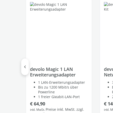
devolo Magic 1 LAN
dev
Erweiterungsadapter
Net
1 LAN-Erweiterungsadapter
Bis zu 1200 Mbit/s über
Powerline
1 freier Gigabit-LAN-Port
Regulärer Preis:
Regu
€ 64,90
€ 14
Preise inkl. MwSt. zzgl.
inkl. MwSt.
inkl. 