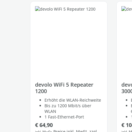
Produktgalerie überspringen
devolo WiFi 5 Repeater
devo
1200
300
Erhöht die WLAN-Reichweite
Bis zu 1200 Mbit/s über
WLAN
1 Fast-Ethernet-Port
Regulärer Preis:
Regu
€ 64,90
€ 10
Preise inkl. MwSt. zzgl.
inkl. MwSt.
inkl. 