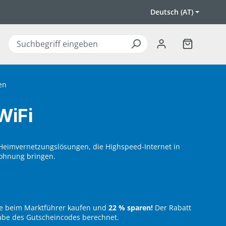
Deutsch (AT)
Warenkorb 
en
WiFi
e Heimvernetzungslösungen, die Highspeed-Internet in
ohnung bringen.
te beim Marktführer kaufen und
22 % sparen!
Der Rabatt
abe des Gutscheincodes berechnet.