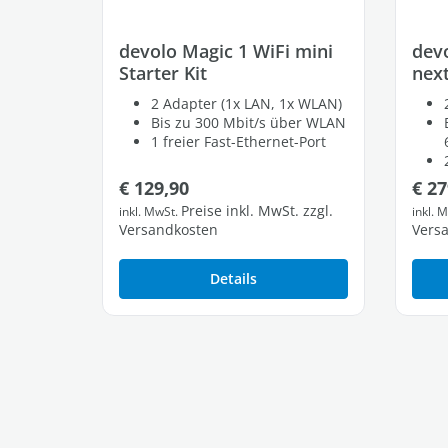
devolo Magic 1 WiFi mini
devo
Starter Kit
next
2 Adapter (1x LAN, 1x WLAN)
Bis zu 300 Mbit/s über WLAN
1 freier Fast-Ethernet-Port
Regulärer Preis:
Regu
€ 129,90
€ 27
Preise inkl. MwSt. zzgl.
inkl. MwSt.
inkl. 
Versandkosten
Vers
Details