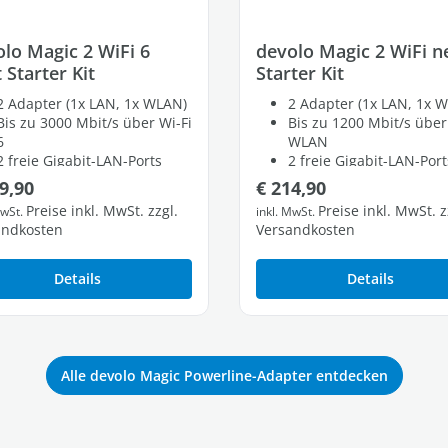
lo Magic 2 WiFi 6
devolo Magic 2 WiFi n
 Starter Kit
Starter Kit
2 Adapter (1x LAN, 1x WLAN)
2 Adapter (1x LAN, 1x 
Bis zu 3000 Mbit/s über Wi-Fi
Bis zu 1200 Mbit/s über
6
WLAN
2 freie Gigabit-LAN-Ports
2 freie Gigabit-LAN-Port
lärer Preis:
Regulärer Preis:
9,90
€ 214,90
Preise inkl. MwSt. zzgl.
Preise inkl. MwSt. z
MwSt.
inkl. MwSt.
andkosten
Versandkosten
Details
Details
Alle devolo Magic Powerline-Adapter entdecken