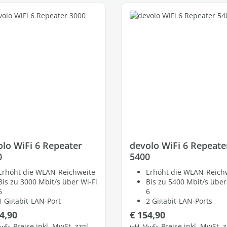
lo WiFi 6 Repeater
devolo WiFi 6 Repeate
0
5400
Erhöht die WLAN-Reichweite
Erhöht die WLAN-Reich
Bis zu 3000 Mbit/s über Wi-Fi
Bis zu 5400 Mbit/s über
6
6
1 Gigabit-LAN-Port
2 Gigabit-LAN-Ports
lärer Preis:
Regulärer Preis:
4,90
€ 154,90
Preise inkl. MwSt. zzgl.
Preise inkl. MwSt. z
MwSt.
inkl. MwSt.