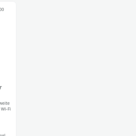
r
weite
 Wi-Fi
zgl.