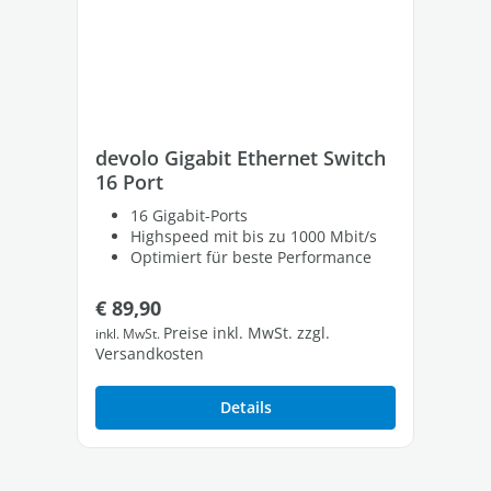
devolo Gigabit Ethernet Switch
de
16 Port
8 
16 Gigabit-Ports
Highspeed mit bis zu 1000 Mbit/s
Optimiert für beste Performance
Regulärer Preis:
Re
€ 89,90
€ 
Preise inkl. MwSt. zzgl.
inkl. MwSt.
inkl
Versandkosten
Ver
Details