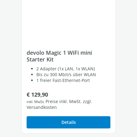
devolo Magic 1 WiFi mini
de
Starter Kit
St
2 Adapter (1x LAN, 1x WLAN)
Bis zu 300 Mbit/s über WLAN
1 freier Fast-Ethernet-Port
Regulärer Preis:
Re
€ 129,90
€ 
Preise inkl. MwSt. zzgl.
inkl. MwSt.
inkl
Versandkosten
Ver
Details