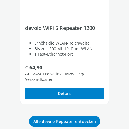
devolo WiFi 5 Repeater 1200
de
Erhöht die WLAN-Reichweite
Bis zu 1200 Mbit/s über WLAN
1 Fast-Ethernet-Port
Regulärer Preis:
Re
€ 64,90
€ 
Preise inkl. MwSt. zzgl.
inkl. MwSt.
inkl
Versandkosten
Ver
Details
Alle devolo Repeater entdecken