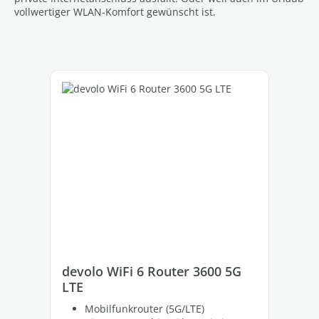
vollwertiger WLAN-Komfort gewünscht ist.
Produktgalerie überspringen
devolo WiFi 6 Router 3600 5G
de
LTE
LT
Mobilfunkrouter (5G/LTE)