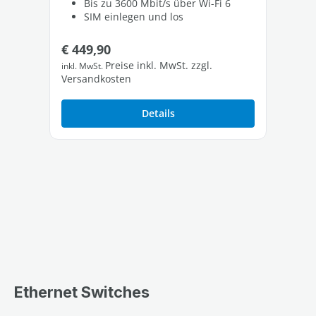
Bis zu 3600 Mbit/s über Wi-Fi 6
SIM einlegen und los
Regulärer Preis:
Re
€ 449,90
€ 
Preise inkl. MwSt. zzgl.
inkl. MwSt.
inkl
Versandkosten
Ver
Details
Ethernet Switches