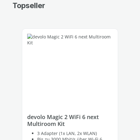
Topseller
Produktgalerie überspringen
devolo Magic 2 WiFi 6 next
de
Multiroom Kit
Er
3 Adapter (1x LAN, 2x WLAN)
Bis zu 3000 Mbit/s über Wi-Fi 6