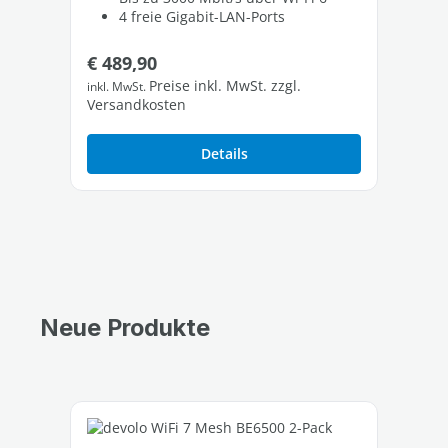
4 freie Gigabit-LAN-Ports
Regulärer Preis:
Re
€ 489,90
€ 
Preise inkl. MwSt. zzgl.
inkl. MwSt.
inkl
Versandkosten
Ver
Details
Neue Produkte
Produktgalerie überspringen